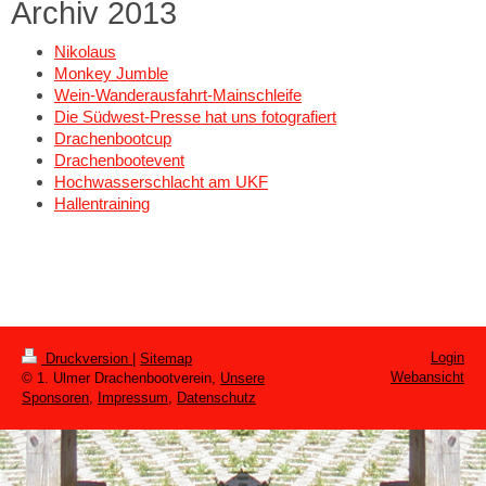
Archiv 2013
Nikolaus
Monkey Jumble
Wein-Wanderausfahrt-Mainschleife
Die Südwest-Presse hat uns fotografiert
Drachenbootcup
Drachenbootevent
Hochwasserschlacht am UKF
Hallentraining
Login
Druckversion
|
Sitemap
Webansicht
© 1. Ulmer Drachenbootverein,
Unsere
Sponsoren
,
Impressum
,
Datenschutz