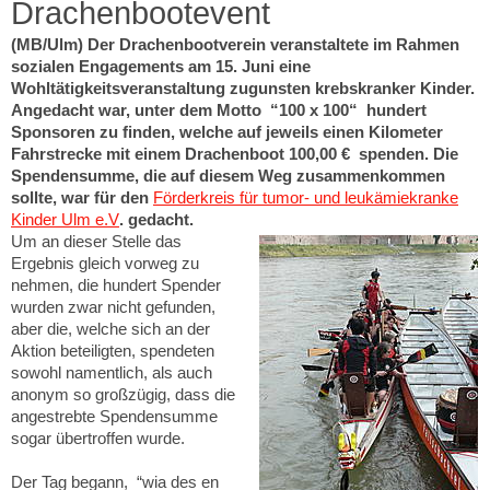
Drachenbootevent
(MB/Ulm) Der Drachenbootverein veranstaltete im Rahmen
sozialen Engagements am 15. Juni eine
Wohltätigkeitsveranstaltung zugunsten krebskranker Kinder.
Angedacht war, unter dem Motto “100 x 100“ hundert
Sponsoren zu finden, welche auf jeweils einen Kilometer
Fahrstrecke mit einem Drachenboot 100,00 € spenden. Die
Spendensumme, die auf diesem Weg zusammenkommen
sollte, war für den
Förderkreis für tumor- und leukämiekranke
Kinder Ulm e.V
. gedacht.
Um an dieser Stelle das
Ergebnis gleich vorweg zu
nehmen, die hundert Spender
wurden zwar nicht gefunden,
aber die, welche sich an der
Aktion beteiligten, spendeten
sowohl namentlich, als auch
anonym so großzügig, dass die
angestrebte Spendensumme
sogar übertroffen wurde.
Der Tag begann, “wia des en